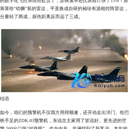
的数字化飞控系统给贬责了，反映速率还比原狡计快了15%！原
筹算给“幼狮”装的雷达，平直换成自研的袖珍有源相控阵雷达，
分量轻了两成，探伤距离反而远了三成。
结语
如今，咱们的预警机不仅我方用得顺遂，还开动走出洋门。给巴
铁手足的ZDK-03预警机，东说念主家用了皆说好。更先进的空
警-500出口版“丝路眼”，也在中东、非洲找到了新客户。本年的