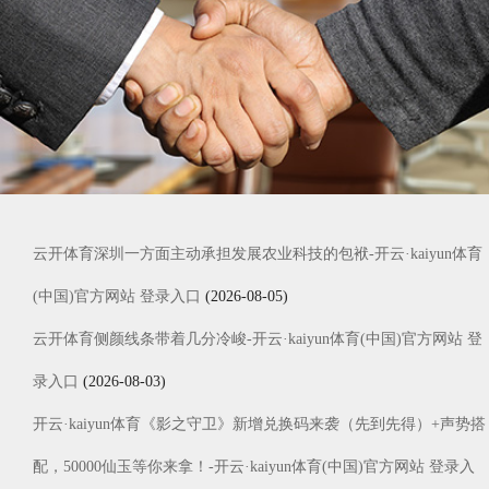
云开体育深圳一方面主动承担发展农业科技的包袱-开云·kaiyun体育
(中国)官方网站 登录入口
(2026-08-05)
云开体育侧颜线条带着几分冷峻-开云·kaiyun体育(中国)官方网站 登
录入口
(2026-08-03)
开云·kaiyun体育《影之守卫》新增兑换码来袭（先到先得）+声势搭
配，50000仙玉等你来拿！-开云·kaiyun体育(中国)官方网站 登录入