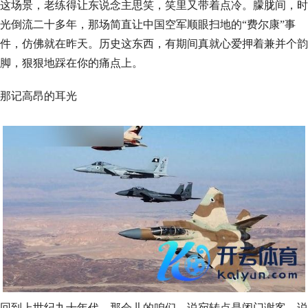
这场景，老练得让东说念主思笑，笑里又带着点冷。朦胧间，时
光倒流二十多年，那场简直让中国空军顺眼扫地的“费尔康”事
件，仿佛就在昨天。历史这东西，有期间真就心爱押着兼并个韵
脚，狠狠地踩在你的痛点上。
那记高昂的耳光
回到上世纪九十年代，那会儿的咱们，说宛转点是闭门谢客，说