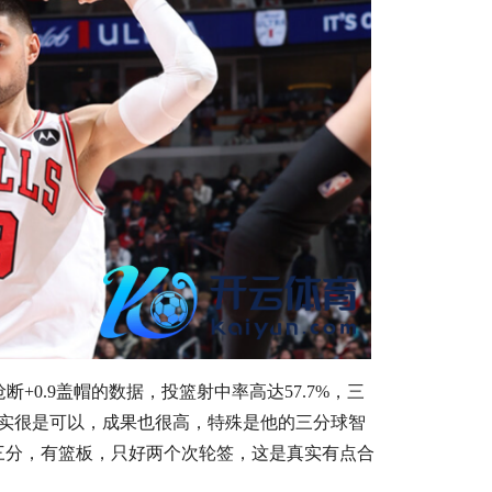
7抢断+0.9盖帽的数据，投篮射中率高达57.7%，三
商照实很是可以，成果也很高，特殊是他的三分球智
有三分，有篮板，只好两个次轮签，这是真实有点合