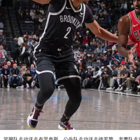
，篮网队走动送走布里奇斯，公牛队走动送走德罗赞，老鹰队走