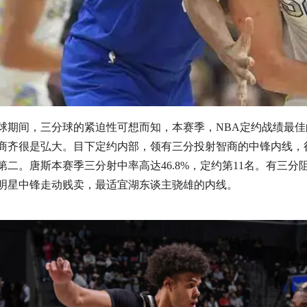
球期间，三分球的紧迫性可想而知，本赛季，NBA定约战绩最
商齐很是弘大。目下定约内部，领有三分投射智商的中锋内线，很
第二。唐斯本赛季三分射中率高达46.8%，定约第11名。有三分阻
明星中锋走动贱卖，最适宜湖东谈主骁雄的内线。