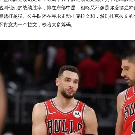
然则他们的战绩胜率，排在东部中层，粗略又不像是弥漫摆烂冲
望越打越猛。公牛队还在寻求走动扎克拉文和，然则扎克拉文的公
不肯意为一个拉文，梭哈太多筹码。