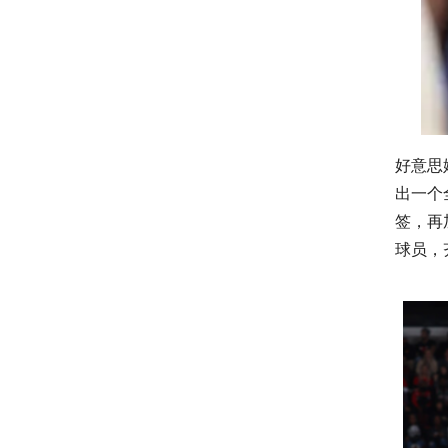
好意思
出一个
签，再
球员，