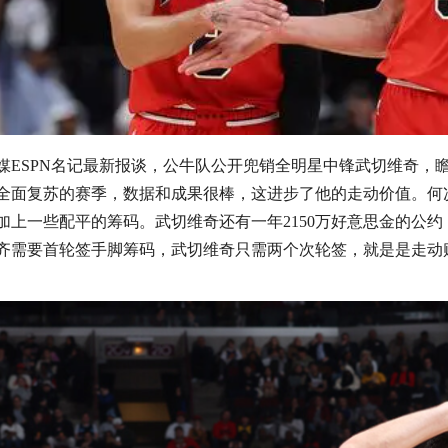
媒ESPN名记最新报谈，公牛队公开兜销全明星中锋武切维奇，
全面复苏的赛季，数据和成果很棒，这进步了他的走动价值。何
加上一些配平的筹码。武切维奇还有一年2150万好意思金的公
齐需要首轮签手脚筹码，武切维奇只需两个次轮签，就是是走动