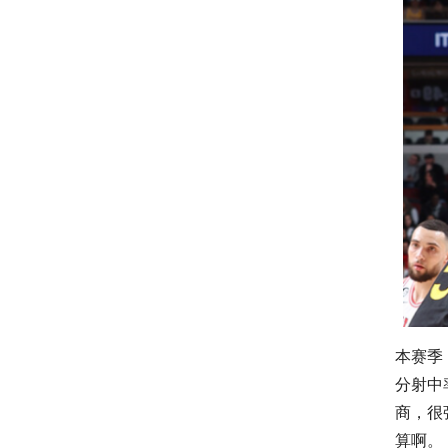
本赛季，
分射中
商，很
算啊。