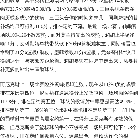
大的联系，其中英格拉姆场均简略得到22.9分5.8篮板5.4助攻，
锡安22.7分8篮板5.3助攻，21分3.6篮板4助攻，三巨头现在都在
阅历或多或少的伤病，三巨头合体的时间并未几。同期鹈鹕的替
补场均只可得到31.6分，排在定约下流。最近一场比赛，鹈鹕客
场以109-120不敌灰熊，面对莫兰特复出的灰熊，鹈鹕上半场净
输11分，麦科勒姆单核带队砍下30分4篮板难救主，同期穆雷也
拿到了21分6篮板6助攻，墨菲孝敬21分9篮板，无奈替补计较只
得到14分，与灰熊差距彰着。鹈鹕要思在困局中走出来，需要替
补更多的站出来匡助球队。
而尼克斯上一场比赛险胜黄蜂拒却连败，现在以11胜8负的战绩
排在东部第四位。尼克斯在遑急得分上发扬拉风，场均简略得到
117.8分，排在定约第五位，球队的投篮射中率更是高达49.9%，
排在定约第二，39%的三分球射中率也排在定约第三位，83.1%
的罚球射中率更是高居定约第一，在得分上尼克斯有弥散的保
险。但尼克斯关于篮板球的争夺不够积极，场均只可抢下41.8个
篮板球，排在定约倒数第六位。遑急出色，但预防作念的很一