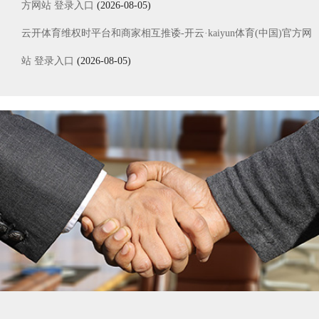
方网站 登录入口
(2026-08-05)
云开体育维权时平台和商家相互推诿-开云·kaiyun体育(中国)官方网
站 登录入口
(2026-08-05)