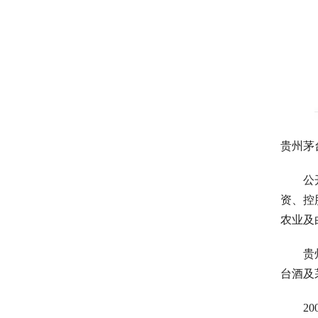
贵州茅
公开贵
资、控
农业及
贵州茅
台酒及
200