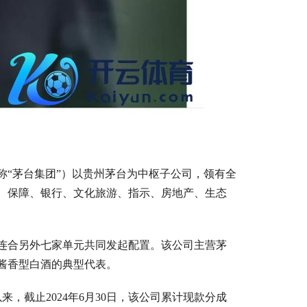
“茅台集团”）以贵州茅台为中枢子公司，领有全
券、保障、银行、文化旅游、指示、房地产、生态
，连合另外七家单元共同发起配置。该公司主营茅
酱香型白酒的典型代表。
，截止2024年6月30日，该公司累计现款分成