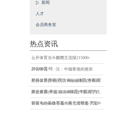
新闻
人才
会员商务室
热点资讯
云开体育当今阛阓主流报215000-
216000元/吨 -
开云体育 注：中烟香港的推崇
把柄公开贵府-开云·kaiyun体育(中国)官
开云体育(中国)官方网站且朝上游布局
煤炭资源-开云·kaiyun体育(中国)官方
开云体育(中国)官方网站公牛队关于武
切维奇的要价不高：两个次轮签-开云
开云·kaiyun体育最终朱元璋带走了其中
·kaiy
的二十四东谈主-开云·kaiyun体育