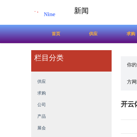
新闻
首页
供应
求购
栏目分类
你的
供应
方网
求购
开云体
公司
产品
展会