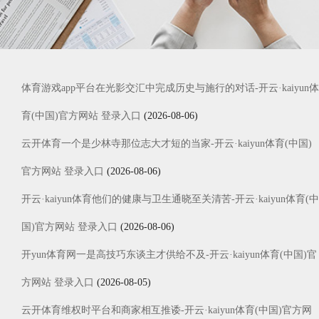
体育游戏app平台在光影交汇中完成历史与施行的对话-开云·kaiyun体
育(中国)官方网站 登录入口
(2026-08-06)
云开体育一个是少林寺那位志大才短的当家-开云·kaiyun体育(中国)
官方网站 登录入口
(2026-08-06)
开云·kaiyun体育他们的健康与卫生通晓至关清苦-开云·kaiyun体育(中
国)官方网站 登录入口
(2026-08-06)
开yun体育网一是高技巧东谈主才供给不及-开云·kaiyun体育(中国)官
方网站 登录入口
(2026-08-05)
云开体育维权时平台和商家相互推诿-开云·kaiyun体育(中国)官方网