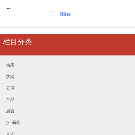
栏目分类
供应
求购
公司
产品
展会
新闻
人才