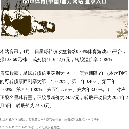
本站音讯，4月15日星球转债收盘着落0.83%体育游戏app平台，
报123.69元/张，成交额4116.42万元，转股溢价率15.86%。
贵寓败露，星球转债信用级别为“A+”，债券期限6年（本次刊行
的可转债票面利率为第一年0.20%、第二年0.40%、第三年
1.00%、第四年1.80%、第五年2.50%、第六年3.00%。），对应
正股名星球石墨，正股最新价为24.97元，转股开动日为2024年2
月5日，转股价为23.39元。
以上本色为本站据公开信息整理体育游戏app平台，由智能算法生成（网信算备
310104345710301240019号），不组成投资提议。