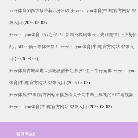
云开体育侧颜线条带着几分冷峻-开云·kaiyun体育(中国)官方网站 登
录入口
(2026-08-03)
开云·kaiyun体育《影之守卫》新增兑换码来袭（先到先得）+声势搭
配，50000仙玉等你来拿！-开云·kaiyun体育(中国)官方网站 登录入
口
(2026-08-03)
开云体育古城暴走→酒吧微醺长短条纹T恤 + 牛仔短裤-开云·kaiyun
体育(中国)官方网站 登录入口
(2026-08-03)
开云体育(中国)官方网站正播放着犬子高中毕业典礼的AI缔造视频-
开云·kaiyun体育(中国)官方网站 登录入口
(2026-08-02)
服务热线