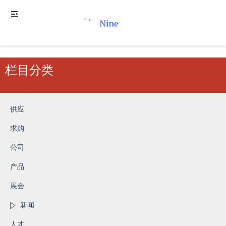
栏目分类
供应
求购
公司
产品
展会
新闻
人才