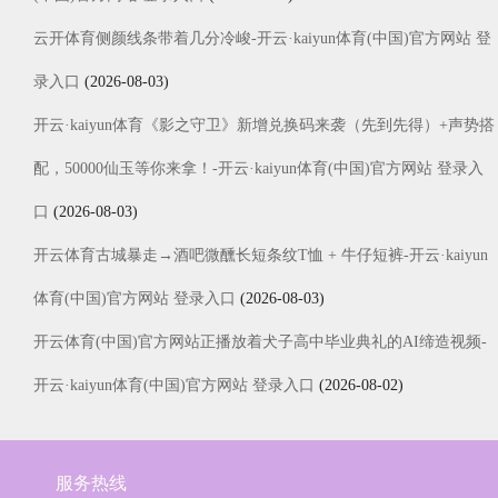
云开体育侧颜线条带着几分冷峻-开云·kaiyun体育(中国)官方网站 登
录入口
(2026-08-03)
开云·kaiyun体育《影之守卫》新增兑换码来袭（先到先得）+声势搭
配，50000仙玉等你来拿！-开云·kaiyun体育(中国)官方网站 登录入
口
(2026-08-03)
开云体育古城暴走→酒吧微醺长短条纹T恤 + 牛仔短裤-开云·kaiyun
体育(中国)官方网站 登录入口
(2026-08-03)
开云体育(中国)官方网站正播放着犬子高中毕业典礼的AI缔造视频-
开云·kaiyun体育(中国)官方网站 登录入口
(2026-08-02)
服务热线