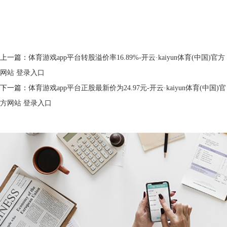
上一篇：
体育游戏app平台转股溢价率16.89%-开云·kaiyun体育(中国)官方
网站 登录入口
下一篇：
体育游戏app平台正股最新价为24.97元-开云·kaiyun体育(中国)官
方网站 登录入口