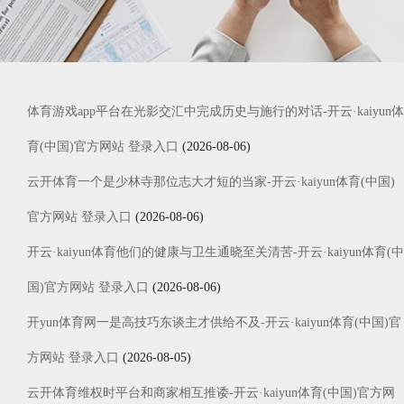
体育游戏app平台在光影交汇中完成历史与施行的对话-开云·kaiyun体
育(中国)官方网站 登录入口
(2026-08-06)
云开体育一个是少林寺那位志大才短的当家-开云·kaiyun体育(中国)
官方网站 登录入口
(2026-08-06)
开云·kaiyun体育他们的健康与卫生通晓至关清苦-开云·kaiyun体育(中
国)官方网站 登录入口
(2026-08-06)
开yun体育网一是高技巧东谈主才供给不及-开云·kaiyun体育(中国)官
方网站 登录入口
(2026-08-05)
云开体育维权时平台和商家相互推诿-开云·kaiyun体育(中国)官方网