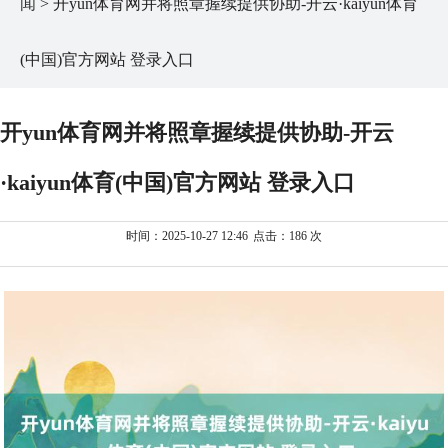
闻
> 开yun体育网并将照章握续提供协助-开云·kaiyun体育
(中国)官方网站 登录入口
开yun体育网并将照章握续提供协助-开云
·kaiyun体育(中国)官方网站 登录入口
时间：2025-10-27 12:46
点击：186 次