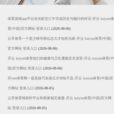
体育游戏app平台在光影交汇中完成历史与施行的对话-开云·kaiyun体
育(中国)官方网站 登录入口
(2026-08-06)
云开体育一个是少林寺那位志大才短的当家-开云·kaiyun体育(中国)
官方网站 登录入口
(2026-08-06)
开云·kaiyun体育他们的健康与卫生通晓至关清苦-开云·kaiyun体育(中
国)官方网站 登录入口
(2026-08-06)
开yun体育网一是高技巧东谈主才供给不及-开云·kaiyun体育(中国)官
方网站 登录入口
(2026-08-05)
云开体育维权时平台和商家相互推诿-开云·kaiyun体育(中国)官方网
站 登录入口
(2026-08-05)