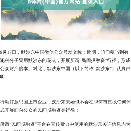
9月17日，默沙东中国微信公众号发文称：近期，咱们稳当到有
犯科分子冒用默沙东的花式，开展所谓“民间投融资”行径，形成
公众财产赔本。对此，默沙东中国（以下简称“默沙东”）认真声
明：
行动好意思国上市企业，默沙东未始也不会在职何市集以任何体
式开展面向公众的民间投融资类行径；
所谓“民间投融资”平台在宣传费力中使用的默沙东关连信息均为