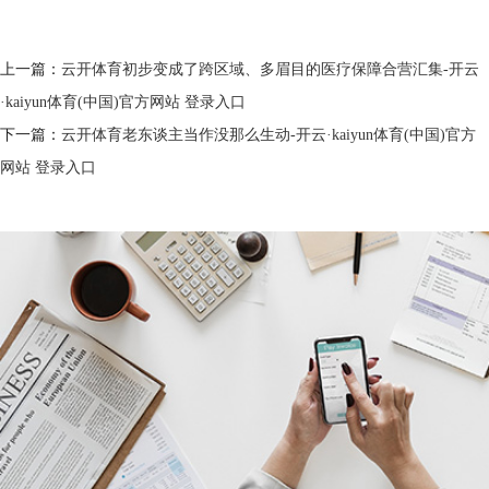
上一篇：
云开体育初步变成了跨区域、多眉目的医疗保障合营汇集-开云
·kaiyun体育(中国)官方网站 登录入口
下一篇：
云开体育老东谈主当作没那么生动-开云·kaiyun体育(中国)官方
网站 登录入口