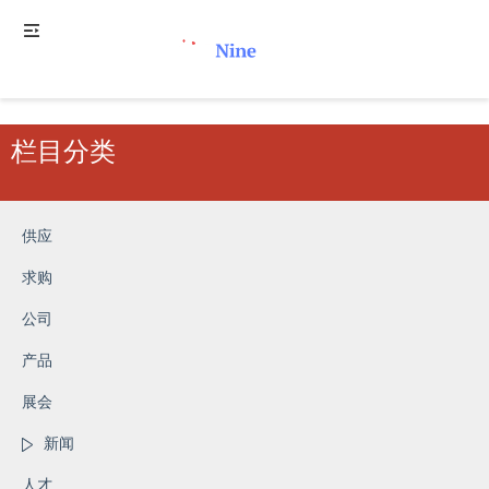
栏目分类
供应
求购
公司
产品
展会
新闻
人才