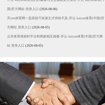
国)官方网站 登录入口
(2026-08-06)
开yun体育网一是高技巧东谈主才供给不及-开云·kaiyun体育(中国)官
方网站 登录入口
(2026-08-05)
云开体育维权时平台和商家相互推诿-开云·kaiyun体育(中国)官方网
站 登录入口
(2026-08-05)