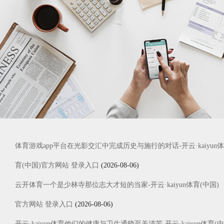
体育游戏app平台在光影交汇中完成历史与施行的对话-开云·kaiyun体
育(中国)官方网站 登录入口
(2026-08-06)
云开体育一个是少林寺那位志大才短的当家-开云·kaiyun体育(中国)
官方网站 登录入口
(2026-08-06)
开云·kaiyun体育他们的健康与卫生通晓至关清苦-开云·kaiyun体育(中