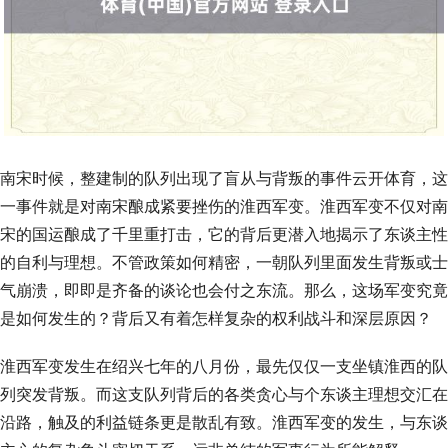
南宋时候，整建制的队列出现了盲从与背叛的事件云开体育，这
一事件就是对南宋酿成紧要挫伤的淮西军变。淮西军变不仅对南
宋的国运酿成了千里重打击，它的背后更潜入地揭示了东谈主性
的自利与理想。不管政策如何精密，一朝队列里面发生背叛或士
气崩溃，即即是齐备的谈论也会付之东流。那么，这场军变究竟
是如何发生的？背后又有着怎样复杂的权利战斗和深层原因？
淮西军变发生在绍兴七年的八月份，最先仅仅一支坐镇淮西的队
列突发背叛。而这支队列背后的各类贪心与个东谈主理想交汇在
沿路，触及的利益链条更是散乱有致。淮西军变的发生，与东谈