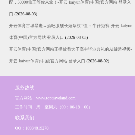
配，50000仙玉等你来拿！-开云·kaiyun体育(中国)官方网站 登录入
口
(2026-08-03)
开云体育古城暴走→酒吧微醺长短条纹T恤 + 牛仔短裤-开云·kaiyun
体育(中国)官方网站 登录入口
(2026-08-03)
开云体育(中国)官方网站正播放着犬子高中毕业典礼的AI缔造视频-
开云·kaiyun体育(中国)官方网站 登录入口
(2026-08-02)
服务热线
官方网站：www.toptraveland.com
工作时间：周一至周六（09：00-18：00）
联系我们
QQ：10934819270