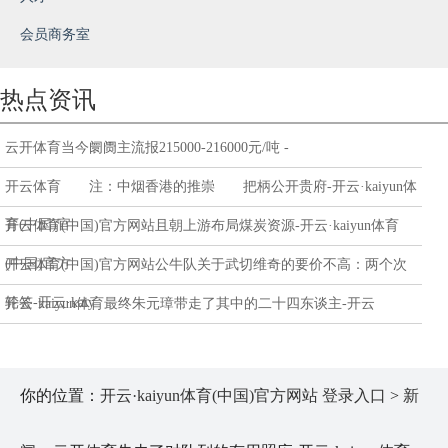
会员商务室
热点资讯
云开体育当今阛阓主流报215000-216000元/吨 -
开云体育 注：中烟香港的推崇 把柄公开贵府-开云·kaiyun体
育(中国)官
开云体育(中国)官方网站且朝上游布局煤炭资源-开云·kaiyun体育
(中国)官方
开云体育(中国)官方网站公牛队关于武切维奇的要价不高：两个次
轮签-开云·kaiy
开云·kaiyun体育最终朱元璋带走了其中的二十四东谈主-开云
·kaiyun体育
你的位置：
开云·kaiyun体育(中国)官方网站 登录入口
>
新