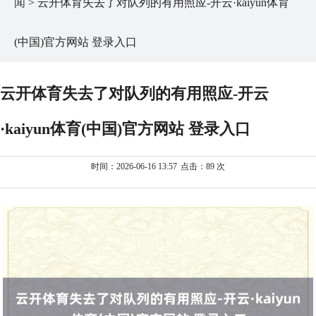
闻
> 云开体育失去了对队列的有用照应-开云·kaiyun体育
(中国)官方网站 登录入口
云开体育失去了对队列的有用照应-开云
·kaiyun体育(中国)官方网站 登录入口
时间：2026-06-16 13:57
点击：89 次