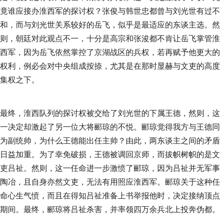
竟谁应接办淮西军的探讨权？张俊与韩世忠都曾与刘光世有过不
和，而与刘光世关系较好的岳飞，似乎是最适应的东谈主选。然
则，朝廷对此观点不一，十分是高宗和张浚都不肯让岳飞掌管淮
西军，因为岳飞依然掌控了京湖战区的兵权，若再赋予他更大的
权利，例必会对中央组成按捺，尤其是在那时显赫与文吏的高度
集权之下。
最终，淮西队列的探讨权被交给了刘光世的下属王德，然则，这
一决定却激起了另一位大将郦琼的不悦。郦琼觉得我方与王德同
为副统帅，为什么王德能出任主帅？由此，两东谈主之间的矛盾
日益加重。为了幸免破损，王德被调回京师，而拔帜树帜的是文
吏吕祉。然则，这一任命进一步激愤了郦琼，因为吕祉并无军事
陶冶，且自身亦然文吏，无法有用照应淮西军。郦琼关于这种任
命心生气愤，而且在得知吕祉准备上书举报他时，决定接纳顶点
期间。最终，郦琼将吕祉杀害，并率领四万余兵北上投奔伪都。