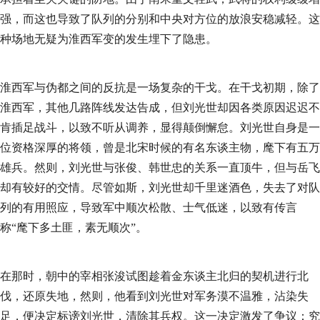
强，而这也导致了队列的分别和中央对方位的放浪安稳减轻。这
种场地无疑为淮西军变的发生埋下了隐患。
淮西军与伪都之间的反抗是一场复杂的干戈。在干戈初期，除了
淮西军，其他几路阵线发达告成，但刘光世却因各类原因迟迟不
肯插足战斗，以致不听从调养，显得颠倒懈怠。刘光世自身是一
位资格深厚的将领，曾是北宋时候的有名东谈主物，麾下有五万
雄兵。然则，刘光世与张俊、韩世忠的关系一直顶牛，但与岳飞
却有较好的交情。尽管如斯，刘光世却千里迷酒色，失去了对队
列的有用照应，导致军中顺次松散、士气低迷，以致有传言
称“麾下多土匪，素无顺次”。
在那时，朝中的宰相张浚试图趁着金东谈主北归的契机进行北
伐，还原失地，然则，他看到刘光世对军务漠不温雅，沾染失
足，便决定标谤刘光世，清除其兵权。这一决定激发了争议：究