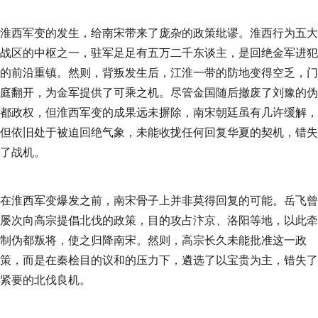
淮西军变的发生，给南宋带来了庞杂的政策纰谬。淮西行为五大
战区的中枢之一，驻军足足有五万二千东谈主，是回绝金军进犯
的前沿重镇。然则，背叛发生后，江淮一带的防地变得空乏，门
庭翻开，为金军提供了可乘之机。尽管金国随后撤废了刘豫的伪
都政权，但淮西军变的成果远未摒除，南宋朝廷虽有几许缓解，
但依旧处于被迫回绝气象，未能收拢任何回复华夏的契机，错失
了战机。
在淮西军变爆发之前，南宋骨子上并非莫得回复的可能。岳飞曾
屡次向高宗提倡北伐的政策，目的攻占汴京、洛阳等地，以此牵
制伪都叛将，使之归降南宋。然则，高宗长久未能批准这一政
策，而是在秦桧目的议和的压力下，遴选了以宝贵为主，错失了
紧要的北伐良机。