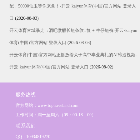
配，50000仙玉等你来拿！-开云·kaiyun体育(中国)官方网站 登录入
口
(2026-08-03)
开云体育古城暴走→酒吧微醺长短条纹T恤 + 牛仔短裤-开云·kaiyun
体育(中国)官方网站 登录入口
(2026-08-03)
开云体育(中国)官方网站正播放着犬子高中毕业典礼的AI缔造视频-
开云·kaiyun体育(中国)官方网站 登录入口
(2026-08-02)
服务热线
官方网站：www.toptraveland.com
工作时间：周一至周六（09：00-18：00）
联系我们
QQ：10934819270