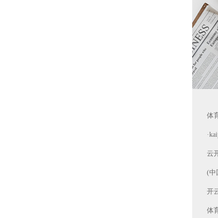
体
·k
云
(
开云
体