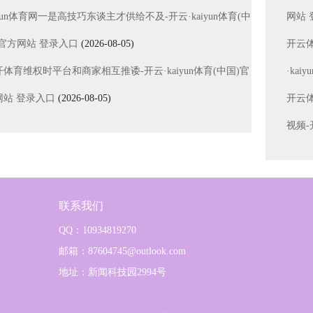
un体育网一是高技巧东谈主才供给不及-开云·kaiyun体育(中
网站 
)官方网站 登录入口
(2026-08-05)
开云
体育维权时平台和商家相互推诿-开云·kaiyun体育(中国)官
·ka
网站 登录入口
(2026-08-05)
开云
视频-
联系我们
QQ：10934819270
邮箱：87604745@outlook.com
地址：新闻科技园2994号