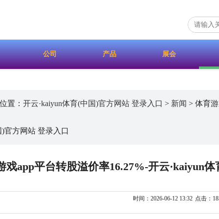
公司
产品
展会
位置：
开云·kaiyun体育(中国)官方网站 登录入口
>
新闻
> 体育游
国)官方网站 登录入口
戏app平台转股溢价率16.27%-开云·kaiyu
时间：2026-06-12 13:32
点击：18