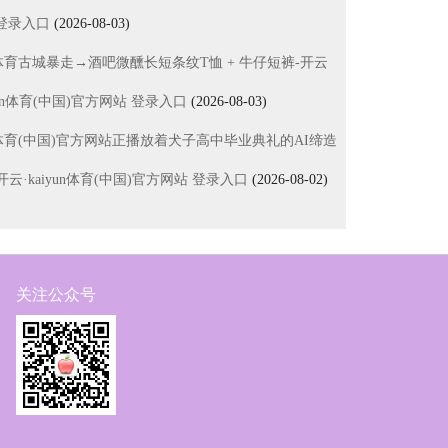
登录入口
(2026-08-03)
体育古城暴走→酒吧微醺长短条纹T恤 + 牛仔短裤-开云
iyun体育(中国)官方网站 登录入口
(2026-08-03)
体育(中国)官方网站正播放着犬子高中毕业典礼的AI缔造
开云·kaiyun体育(中国)官方网站 登录入口
(2026-08-02)
关注公众号