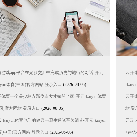
育游戏app平台在光影交汇中完成历史与施行的对话-开云
云开
aiyun体育(中国)官方网站 登录入口
(2026-08-06)
·ka
开体育一个是少林寺那位志大才短的当家-开云·kaiyun体育
云开体
中国)官方网站 登录入口
(2026-08-06)
站 登
·kaiyun体育他们的健康与卫生通晓至关清苦-开云·kaiyun
开云·
育(中国)官方网站 登录入口
(2026-08-06)
+声势