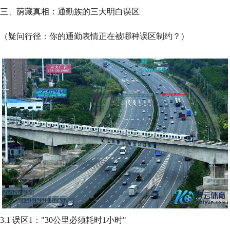
三、荫藏真相：通勤族的三大明白误区
（疑问行径：你的通勤表情正在被哪种误区制约？）
3.1 误区1："30公里必须耗时1小时"