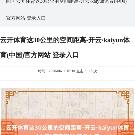
闻
> 云开体育这30公里的空间距离-开云·kaiyun体育(中国)
官方网站 登录入口
云开体育这30公里的空间距离-开云·kaiyun体
育(中国)官方网站 登录入口
时间：2026-06-11 10:30
点击：115 次