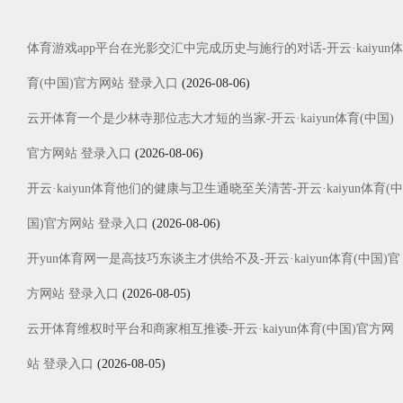
体育游戏app平台在光影交汇中完成历史与施行的对话-开云·kaiyun体
育(中国)官方网站 登录入口
(2026-08-06)
云开体育一个是少林寺那位志大才短的当家-开云·kaiyun体育(中国)
官方网站 登录入口
(2026-08-06)
开云·kaiyun体育他们的健康与卫生通晓至关清苦-开云·kaiyun体育(中
国)官方网站 登录入口
(2026-08-06)
开yun体育网一是高技巧东谈主才供给不及-开云·kaiyun体育(中国)官
方网站 登录入口
(2026-08-05)
云开体育维权时平台和商家相互推诿-开云·kaiyun体育(中国)官方网
站 登录入口
(2026-08-05)