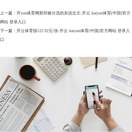
上一篇：
开yun体育网那些被分流的东说念主-开云·kaiyun体育(中国)官方
网站 登录入口
下一篇：
开云体育报122.92元/张-开云·kaiyun体育(中国)官方网站 登录入
口