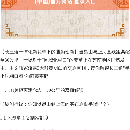
【长三角一体化新花样下的通勤创新】当昆山与上海直线距离缩
至30公里，一场对于"同城化糊口"的变革正在苏南地区悄然发
生。本文独家流露3大颠覆明白的交通真相，带你解锁长三角"半
小时糊口圈"的荫藏密码。
一、地舆距离迷念念：30公里的双面解读
（疑问行径：你知谈昆山到上海的实在通勤半径吗？）
1.1 地舆坐主义精准刻度