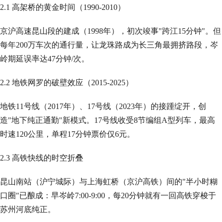
2.1 高架桥的黄金时间（1990-2010）
京沪高速昆山段的建成（1998年），初次竣事"跨江15分钟"。但
每年200万车次的通行量，让龙珠路成为长三角最拥挤路段，岑
岭期延误率达47分钟/次。
2.2 地铁网罗的破壁效应（2015-2025）
地铁11号线（2017年）、17号线（2023年）的接踵绽开，创
造"地下纯正通勤"新模式。17号线收受8节编组A型列车，最高
时速120公里，单程17分钟票价仅6元。
2.3 高铁快线的时空折叠
昆山南站（沪宁城际）与上海虹桥（京沪高铁）间的"半小时糊
口圈"已酿成：早岑岭7:00-9:00，每20分钟就有一回高铁穿梭于
苏州河底纯正。