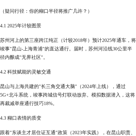
（疑问行径：你的糊口半径将推广几许？）
4.1 2025年计较图景
苏州河上的第三座跨江纯正（计较2018年）预计2025年通车，将
竣事"昆山-上海青浦"的直达通行。届时，苏州河沿线30公里半
径内酿成"无界社区"。
4.2 科技赋能的灵敏交通
昆山与上海共建的"长三角交通大脑"（2024年上线），通过
5G+北斗系统，竣事跨城信号灯联动放弃。模拟数据潜入，这将
再裁减举座通行技巧18%。
4.3 糊口表情的质变
跟着"东谈主才居住证互通"政策（2023年实践），在昆山职责、