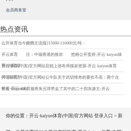
会员商务室
热点资讯
云开体育当今阛阓主流报215000-216000元/吨 -
开云体育 注：中烟香港的推崇 把柄公开贵府-开云·kaiyun体
育(中国)官
开云体育(中国)官方网站且朝上游布局煤炭资源-开云·kaiyun体育
(中国)官方
开云体育(中国)官方网站公牛队关于武切维奇的要价不高：两个次
轮签-开云·kaiy
开云·kaiyun体育最终朱元璋带走了其中的二十四东谈主-开云
·kaiyun体育
你的位置：
开云·kaiyun体育(中国)官方网站 登录入口
>
新