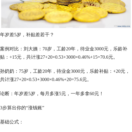
年岁差5岁，补贴差若干？
案例对比：刘大姨：70岁，工龄20年，待业金3000元，乐龄补
贴：+15元，共计涨27+20×0.53+3000×0.46%+15=70.6元。
孙奶奶：75岁，工龄20年，待业金3000元，乐龄补贴：+20元，
共计涨27+20×0.53+3000×0.46%+20=75.6元。
论断：年岁差5岁，每月多涨5元，一年多拿60元！
3步算出你的“涨钱账”
基础公式：