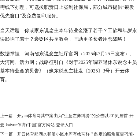
需线下办理，可选拔职责日上昼到社保局，部分城市提供“银发
优先窗口”及免费复印服务。
当天话题：你或家东说念主本年待业金涨了若干？工龄和年岁永
诀影响了若干？褒贬区共享教会，匡助更多长者用恋战略！
数据撑捏：河南省东说念主社厅官网（2025年7月25日发布）、
大河网、活力网；战略征引自《对于2025年调养退休东说念主员
基本待业金的见告》（豫东说念主社发〔2025〕3号）开云体
育。
上一篇：
开yun体育网其中案由为“生意左券纠纷”的公告以201则居首-开
云·kaiyun体育(中国)官方网站 登录入口
下一篇：
开云体育那湖水和咱小区水库有啥两样？酌定拍照角度更刁顽-