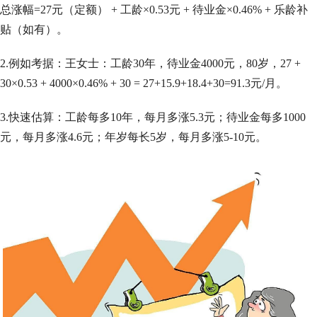
总涨幅=27元（定额） + 工龄×0.53元 + 待业金×0.46% + 乐龄补
贴（如有）。
2.例如考据：王女士：工龄30年，待业金4000元，80岁，27 +
30×0.53 + 4000×0.46% + 30 = 27+15.9+18.4+30=91.3元/月。
3.快速估算：工龄每多10年，每月多涨5.3元；待业金每多1000
元，每月多涨4.6元；年岁每长5岁，每月多涨5-10元。