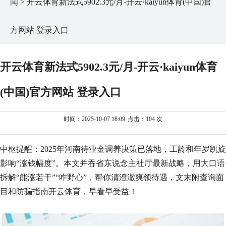
闻
> 开云体育新法式5902.3元/月-开云·kaiyun体育(中国)官
方网站 登录入口
开云体育新法式5902.3元/月-开云·kaiyun体育
(中国)官方网站 登录入口
时间：2025-10-07 18:09
点击：104 次
中枢提醒：2025年河南待业金调养决策已落地，工龄和年岁凯旋
影响“涨钱幅度”。本文并吞省东说念主社厅最新战略，用大口语
拆解“能涨若干”“咋野心”，帮你清澄澈爽领待遇，文末附查询面
目和防骗指南开云体育，早看早受益！