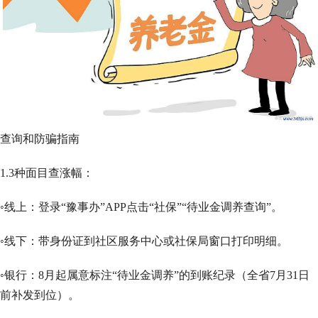
查询和防骗指南
1.3种面目查涨幅：
◦线上：登录“豫事办”APP点击“社保”“待业金调养查询”。
◦线下：带身份证到社区服务中心或社保局窗口打印明细。
◦银行：8月起属意标注“待业金调养”的到账纪录（全省7月31日
前补发到位）。