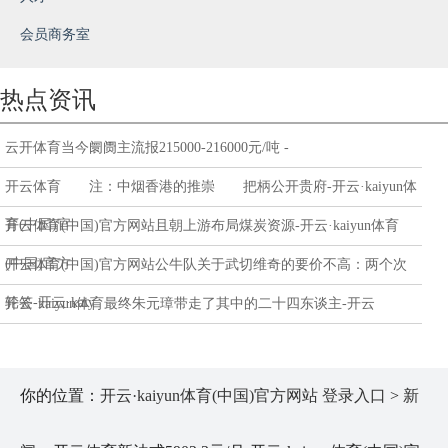
会员商务室
热点资讯
云开体育当今阛阓主流报215000-216000元/吨 -
开云体育 注：中烟香港的推崇 把柄公开贵府-开云·kaiyun体
育(中国)官
开云体育(中国)官方网站且朝上游布局煤炭资源-开云·kaiyun体育
(中国)官方
开云体育(中国)官方网站公牛队关于武切维奇的要价不高：两个次
轮签-开云·kaiy
开云·kaiyun体育最终朱元璋带走了其中的二十四东谈主-开云
·kaiyun体育
你的位置：
开云·kaiyun体育(中国)官方网站 登录入口
>
新