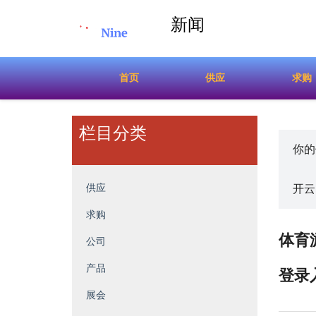
新闻
首页
供应
求购
栏目分类
你的
供应
开云
求购
体育游
公司
产品
登录
展会