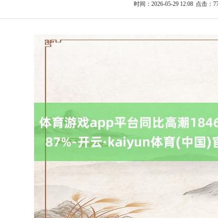
时间：2026-05-29 12:08
点击：77