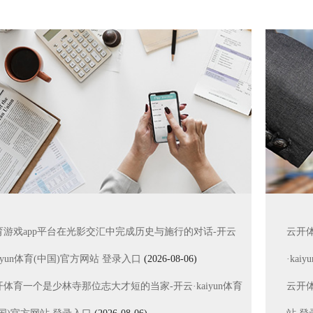
育游戏app平台在光影交汇中完成历史与施行的对话-开云
云开
aiyun体育(中国)官方网站 登录入口
(2026-08-06)
·ka
开体育一个是少林寺那位志大才短的当家-开云·kaiyun体育
云开体