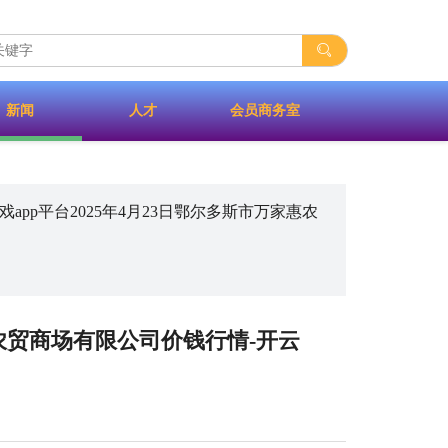
新闻
人才
会员商务室
戏app平台2025年4月23日鄂尔多斯市万家惠农
惠农贸商场有限公司价钱行情-开云