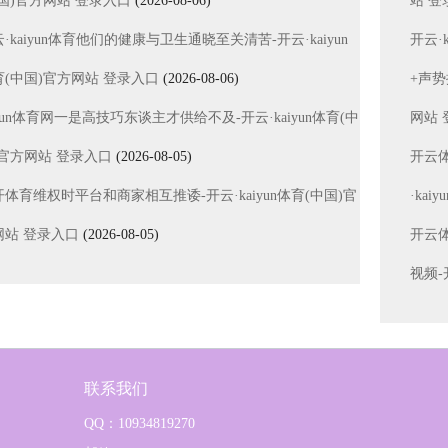
中国)官方网站 登录入口
(2026-08-06)
站 登
·kaiyun体育他们的健康与卫生通晓至关清苦-开云·kaiyun
开云·
育(中国)官方网站 登录入口
(2026-08-06)
+声势
un体育网一是高技巧东谈主才供给不及-开云·kaiyun体育(中
网站 
)官方网站 登录入口
(2026-08-05)
开云
体育维权时平台和商家相互推诿-开云·kaiyun体育(中国)官
·ka
网站 登录入口
(2026-08-05)
开云
视频-
联系我们
QQ：10934819270