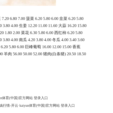
6.80 7.00 菠菜 6.20 5.80 6.00 韭菜 6.20 5.80
 3.80 4.00 生姜 12.20 11.00 11.60 大蒜 16.20 15.80
20 1.80 2.00 菜花 6.30 5.80 6.00 西红柿 6.20 5.80
 3.80 4.00 南瓜 4.20 3.80 4.00 冬瓜 4.00 3.40 3.60
 6.20 5.80 6.00 巨峰葡萄 16.00 12.00 15.00 香蕉
58.00 羊肉 56.00 50.00 52.00 猪肉(白条猪) 20.50 18.50
yun体育(中国)官方网站 登录入口
行情-开云·kaiyun体育(中国)官方网站 登录入口