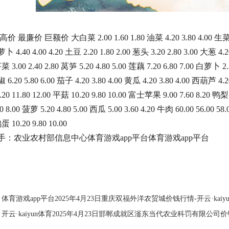
 最廉价 巨额价 大白菜 2.00 1.60 1.80 油菜 4.20 3.80 4.00 生菜 7.20 
卜 4.40 4.00 4.20 土豆 2.20 1.80 2.00 葱头 3.20 2.80 3.00 大葱 4.20
菜 3.00 2.40 2.80 莴笋 5.20 4.80 5.00 莲藕 7.20 6.80 7.00 白萝卜 2.
 6.20 5.80 6.00 茄子 4.20 3.80 4.00 黄瓜 4.20 3.80 4.00 西葫芦 4.20
20 11.80 12.00 平菇 10.20 9.80 10.00 富士苹果 9.00 7.60 8.20 鸭梨
80 8.00 菠萝 5.20 4.80 5.00 西瓜 5.00 3.60 4.20 牛肉 60.00 56.00 
蛋 10.20 9.80 10.00
手：农业农村部信息中心体育游戏app平台体育游戏app平台
：
体育游戏app平台2025年4月23日重庆双福外洋农贸城价钱行情-开云·kai
：
开云·kaiyun体育2025年4月23日邯郸成就区滏东当代农业科罚有限公司价钱