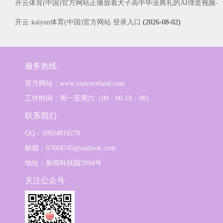
开云体育(中国)官方网站正播放着犬子高中毕业典礼的AI缔造视频-
开云·kaiyun体育(中国)官方网站 登录入口
(2026-08-02)
服务热线
官方网站：www.toptraveland.com
工作时间：周一至周六（09：00-18：00）
联系我们
QQ：10934819270
邮箱：87604745@outlook.com
地址：新闻科技园2994号
关注公众号