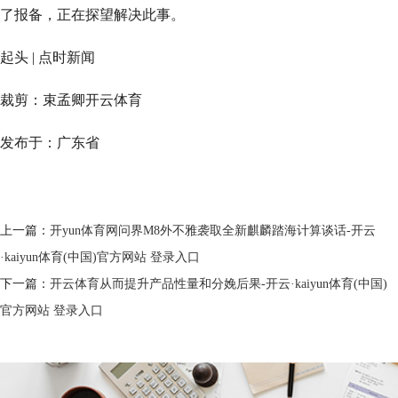
了报备，正在探望解决此事。
起头 | 点时新闻
裁剪：束孟卿开云体育
发布于：广东省
上一篇：
开yun体育网问界M8外不雅袭取全新麒麟踏海计算谈话-开云
·kaiyun体育(中国)官方网站 登录入口
下一篇：
开云体育从而提升产品性量和分娩后果-开云·kaiyun体育(中国)
官方网站 登录入口