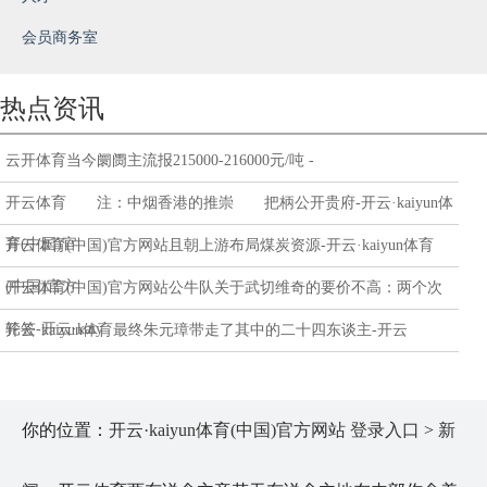
会员商务室
热点资讯
云开体育当今阛阓主流报215000-216000元/吨 -
开云体育 注：中烟香港的推崇 把柄公开贵府-开云·kaiyun体
育(中国)官
开云体育(中国)官方网站且朝上游布局煤炭资源-开云·kaiyun体育
(中国)官方
开云体育(中国)官方网站公牛队关于武切维奇的要价不高：两个次
轮签-开云·kaiy
开云·kaiyun体育最终朱元璋带走了其中的二十四东谈主-开云
·kaiyun体育
你的位置：
开云·kaiyun体育(中国)官方网站 登录入口
>
新