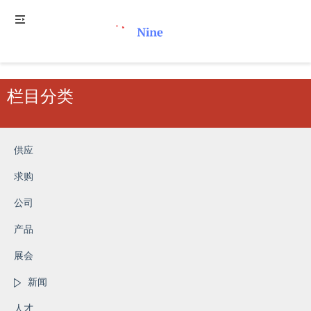
栏目分类
供应
求购
公司
产品
展会
新闻
人才