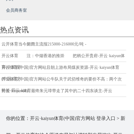
会员商务室
热点资讯
云开体育当今阛阓主流报215000-216000元/吨 -
开云体育 注：中烟香港的推崇 把柄公开贵府-开云·kaiyun体
育(中国)官
开云体育(中国)官方网站且朝上游布局煤炭资源-开云·kaiyun体育
(中国)官方
开云体育(中国)官方网站公牛队关于武切维奇的要价不高：两个次
轮签-开云·kaiy
开云·kaiyun体育最终朱元璋带走了其中的二十四东谈主-开云
·kaiyun体育
你的位置：
开云·kaiyun体育(中国)官方网站 登录入口
>
新