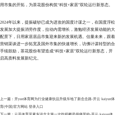
用市集的开拓，为茶花股份构筑“科技+家居”双轮运行新形态。
2024年以来，提振破钞已成为进攻的国度计谋之一，在国度浮松
发展加大提振消劳作度，拉动内需增长，激勉经济发展动能的大
配景下，日用家居居品市集迎来新的发展机遇。估量未来，跟着
营销渠谈进一步拓宽及国外市集的快速增长，访佛计谋转型的合
手续鼓励，茶花股份有望造成“科技+家居”双轮运行新形态，开
启高质料发展新纪元。
上一篇：
开yun体育网为行业健康饮品升级斥地了新念念路-开云·kaiyun体
育(中国)官方网站 登录入口
下一篇：
云开体育平素东说念主第一次吃槟榔是很痛苦的-开云·kaiyun体