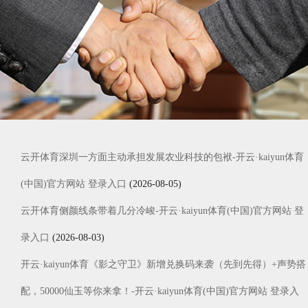
云开体育深圳一方面主动承担发展农业科技的包袱-开云·kaiyun体育
(中国)官方网站 登录入口
(2026-08-05)
云开体育侧颜线条带着几分冷峻-开云·kaiyun体育(中国)官方网站 登
录入口
(2026-08-03)
开云·kaiyun体育《影之守卫》新增兑换码来袭（先到先得）+声势搭
配，50000仙玉等你来拿！-开云·kaiyun体育(中国)官方网站 登录入