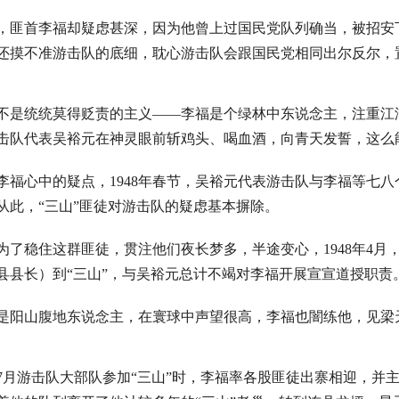
，匪首李福却疑虑甚深，因为他曾上过国民党队列确当，被招安
还摸不准游击队的底细，耽心游击队会跟国民党相同出尔反尔，
不是统统莫得贬责的主义——李福是个绿林中东说念主，注重江
击队代表吴裕元在神灵眼前斩鸡头、喝血酒，向青天发誓，这么
李福心中的疑点，1948年春节，吴裕元代表游击队与李福等七
从此，“三山”匪徒对游击队的疑虑基本摒除。
为了稳住这群匪徒，贯注他们夜长梦多，半途变心，1948年4
县县长）到“三山”，与吴裕元总计不竭对李福开展宣宣道授职责
是阳山腹地东说念主，在寰球中声望很高，李福也闇练他，见梁
8年7月游击队大部队参加“三山”时，李福率各股匪徒出寨相迎，