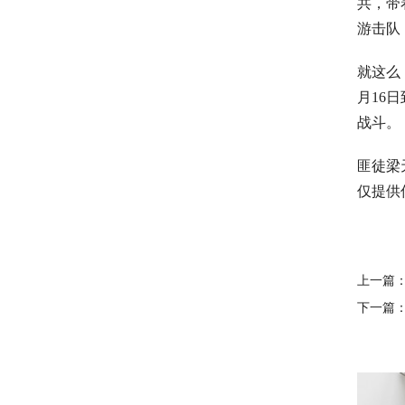
共，带
游击队
就这么
月16
战斗。
匪徒梁
仅提供
上一篇
下一篇