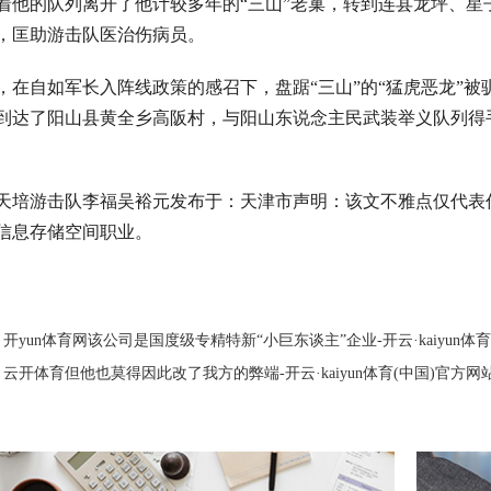
着他的队列离开了他计较多年的“三山”老巢，转到连县龙坪、星
，匡助游击队医治伤病员。
，在自如军长入阵线政策的感召下，盘踞“三山”的“猛虎恶龙”被
日到达了阳山县黄全乡高阪村，与阳山东说念主民武装举义队列
天培游击队李福吴裕元发布于：天津市声明：该文不雅点仅代表
信息存储空间职业。
：
开yun体育网该公司是国度级专精特新“小巨东谈主”企业-开云·kaiyun体
：
云开体育但他也莫得因此改了我方的弊端-开云·kaiyun体育(中国)官方网