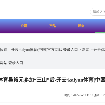
公司
产品
展会
位置：
开云·kaiyun体育(中国)官方网站 登录入口
>
新闻
> 开云体
网站 登录入口
育吴裕元参加“三山”后-开云·kaiyun体育(中
时间：2025-12-19 11:13
点击：75