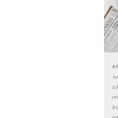
体
·k
云
(
开云