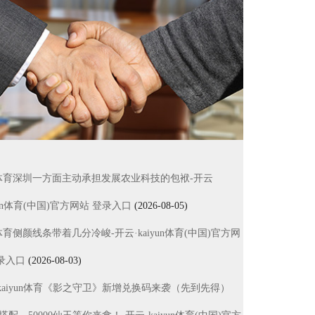
体育深圳一方面主动承担发展农业科技的包袱-开云
iyun体育(中国)官方网站 登录入口
(2026-08-05)
育侧颜线条带着几分冷峻-开云·kaiyun体育(中国)官方网
录入口
(2026-08-03)
kaiyun体育《影之守卫》新增兑换码来袭（先到先得）