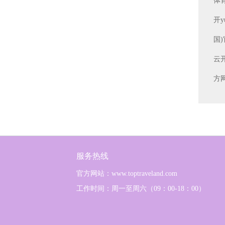
体
开y
国
云开
方
服务热线
官方网站：www.toptraveland.com
工作时间：周一至周六（09：00-18：00）