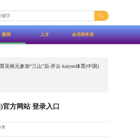
新闻
人才
会员商务室
育吴裕元参加“三山”后-开云·kaiyun体育(中国)
国)官方网站 登录入口
 次